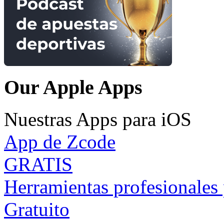
Our Apple Apps
Nuestras Apps para iOS
App de Zcode
GRATIS
Herramientas profesionales 
Gratuito