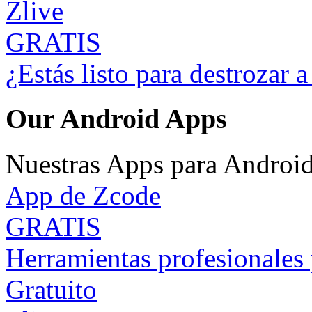
Zlive
GRATIS
¿Estás listo para destrozar a
Our Android Apps
Nuestras Apps para Androi
App de Zcode
GRATIS
Herramientas profesionales 
Gratuito