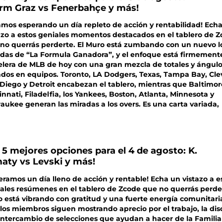
rm Graz vs Fenerbahçe y más!
amos esperando un día repleto de acción y rentabilidad! Ech
azo a estos geniales momentos destacados en el tablero de 
no querrás perderte. El Muro está zumbando con un nuevo l
das de “La Formula Ganadora”, y el enfoque está firmemente
elera de MLB de hoy con una gran mezcla de totales y ángul
dos en equipos. Toronto, LA Dodgers, Texas, Tampa Bay, Cle
Diego y Detroit encabezan el tablero, mientras que Baltimor
innati, Filadelfia, los Yankees, Boston, Atlanta, Minnesota y
aukee generan las miradas a los overs. Es una carta variada,
 5 mejores opciones para el 4 de agosto: K.
aty vs Levski y más!
eramos un día lleno de acción y rentable! Echa un vistazo a e
ales resúmenes en el tablero de Zcode que no querrás perder
 está vibrando con gratitud y una fuerte energía comunitari
los miembros siguen mostrando aprecio por el trabajo, la dis
 intercambio de selecciones que ayudan a hacer de la Familia