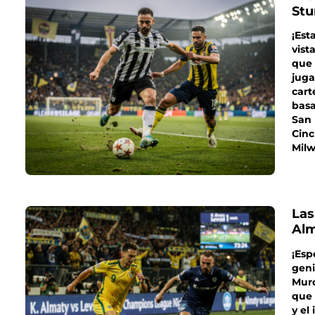
Stu
¡Est
vist
que 
juga
cart
basa
San 
Cinc
Milw
Las
Alm
¡Esp
geni
Muro
que 
y el