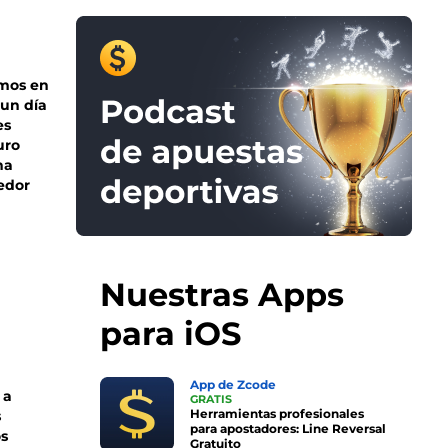
emos en
 un día
es
uro
na
dedor
.
Nuestras Apps
para iOS
App de Zcode
 a
GRATIS
Herramientas profesionales
s
para apostadores: Line Reversal
os
Gratuito