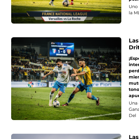
Uno 
la M
Las
Dri
¡Esp
inte
perd
mie
mutu
tono
apue
Una 
Gana
Del
Las