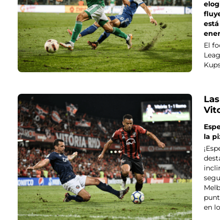
elog
fluy
está
ener
El f
Leag
Kups
Las
Vit
Espe
la p
¡Esp
dest
incl
segu
Melb
punt
en l