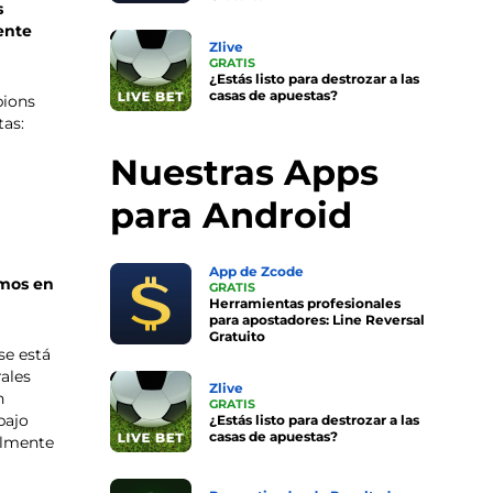
s
ente
Zlive
GRATIS
¿Estás listo para destrozar a las
casas de apuestas?
pions
as:
Nuestras Apps
para Android
App de Zcode
emos en
GRATIS
Herramientas profesionales
para apostadores: Line Reversal
s
Gratuito
se está
rales
Zlive
h
GRATIS
bajo
¿Estás listo para destrozar a las
casas de apuestas?
almente