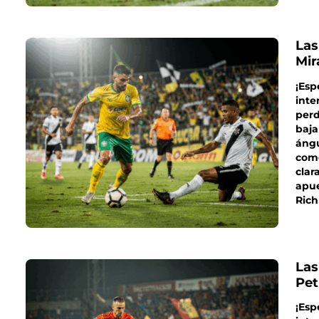
Las
Mir
¡Esp
inte
perd
baja
ángu
come
clar
apue
Rich
Las
Pet
¡Esp