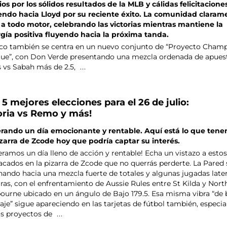
ios por los sólidos resultados de la MLB y cálidas felicitacione
endo hacia Lloyd por su reciente éxito. La comunidad claram
 a todo motor, celebrando las victorias mientras mantiene la
gía positiva fluyendo hacia la próxima tanda.
oco también se centra en un nuevo conjunto de “Proyecto Cham
ue”, con Don Verde presentando una mezcla ordenada de apuest
 vs Sabah más de 2.5,
...
 5 mejores elecciones para el 26 de julio:
oria vs Remo y más!
rando un día emocionante y rentable. Aquí está lo que ten
izarra de Zcode hoy que podría captar su interés.
eramos un día lleno de acción y rentable! Echa un vistazo a esto
acados en la pizarra de Zcode que no querrás perderte. La Pared 
inando hacia una mezcla fuerte de totales y algunas jugadas late
ras, con el enfrentamiento de Aussie Rules entre St Kilda y Nort
ourne ubicado en un ángulo de Bajo 179.5. Esa misma vibra “de 
aje” sigue apareciendo en las tarjetas de fútbol también, especi
os proyectos de
...