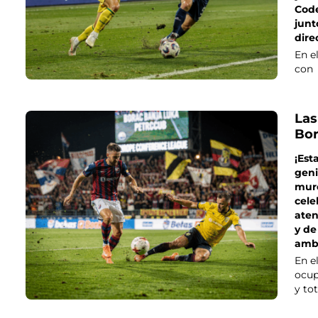
Code
junt
dire
En e
con
Las
Bor
¡Est
geni
mur
cele
aten
y de
ambi
En e
ocup
y to