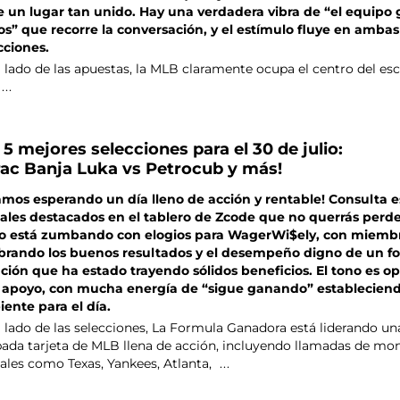
 un lugar tan unido. Hay una verdadera vibra de “el equipo
os” que recorre la conversación, y el estímulo fluye en ambas
cciones.
l lado de las apuestas, la MLB claramente ocupa el centro del es
...
 5 mejores selecciones para el 30 de julio:
ac Banja Luka vs Petrocub y más!
amos esperando un día lleno de acción y rentable! Consulta e
ales destacados en el tablero de Zcode que no querrás perder
o está zumbando con elogios para WagerWi$ely, con miemb
brando los buenos resultados y el desempeño digno de un f
ción que ha estado trayendo sólidos beneficios. El tono es op
 apoyo, con mucha energía de “sigue ganando” estableciend
ente para el día.
l lado de las selecciones, La Formula Ganadora está liderando un
ada tarjeta de MLB llena de acción, incluyendo llamadas de mo
tales como Texas, Yankees, Atlanta,
...