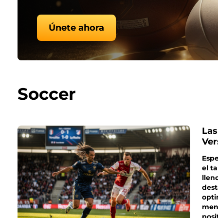
Únete ahora
Soccer
Las
Ver
Espe
el t
llen
dest
opti
men
posi