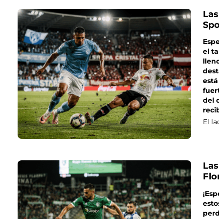
Las
Spo
Espe
el t
llen
dest
está
fuer
del 
reci
El l
Las
Flo
¡Esp
esto
perd