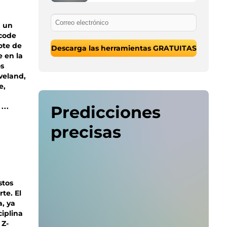
a un
Zcode
ote de
Descarga las herramientas GRATUITAS
 en la
os
veland,
e,
...
Predicciones
precisas
stos
te. El
a, ya
ciplina
 Z-