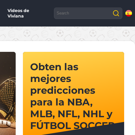
Videos de
Viviana
Obten las
mejores
predicciones
para la NBA,
MLB, NFL, NHL y
FÚTBOL SOCCER