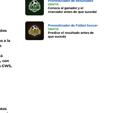
Pronosticador de Resultados
GRATIS
Conoce al ganador y el
marcador antes de que suceda!
Pronosticador de Fútbol Soccer
GRATIS
stos
Predice el resultado antes de
que suceda
s a la
e
tá
, con
vs GWS,
stos