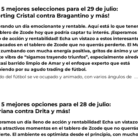
 5 mejores selecciones para el 29 de julio:
rting Cristal contra Bragantino y más!
rando un día emocionante y rentable. Aquí está lo que ten
ablero de Zcode hoy que podría captar tu interés. ¡Esperamos
o de acción y rentabilidad! Echa un vistazo a estos interesant
acados en el tablero de Zcode que no querrás perderte. El M
 zumbando con mucha energía positiva, gritos de ánimo y u
te vibra de “sigamos trayendo triunfos”, especialmente alre
casi barrido limpio de Amar y el enfoque experto que está
biendo por su agudo trading de fútbol.
ado del fútbol se ve ocupado y animado, con varios ángulos de
..
 5 mejores opciones para el 28 de julio:
riana contra Drita y más!
eramos un día lleno de acción y rentabilidad! Echa un vistazo
s atractivos momentos en el tablero de Zcode que no querrá
erte. El ambiente es optimista desde el principio, con much