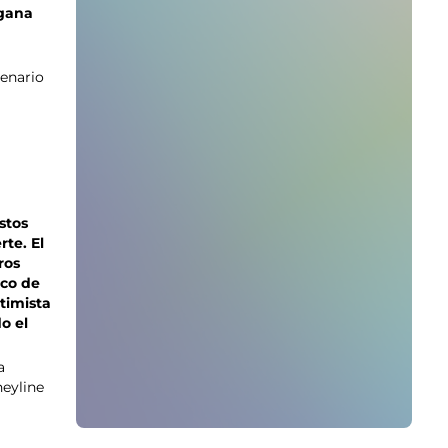
 gana
cenario
stos
te. El
ros
oco de
timista
o el
a
neyline