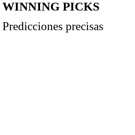
WINNING PICKS
Predicciones precisas