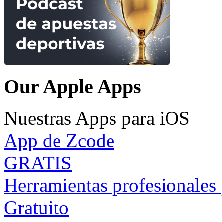
Our Apple Apps
Nuestras Apps para iOS
App de Zcode
GRATIS
Herramientas profesionales 
Gratuito