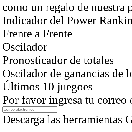
como un regalo de nuestra p
Indicador del Power Ranki
Frente a Frente
Oscilador
Pronosticador de totales
Oscilador de ganancias de l
Últimos 10 juegoes
Por favor ingresa tu correo 
Descarga las herramienta