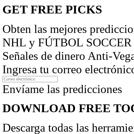
GET FREE PICKS
Obten las mejores predicc
NHL y FÚTBOL SOCCER
Señales de dinero Anti-Veg
Ingresa tu correo electrónic
Envíame las predicciones
DOWNLOAD FREE TO
Descarga todas las herrami