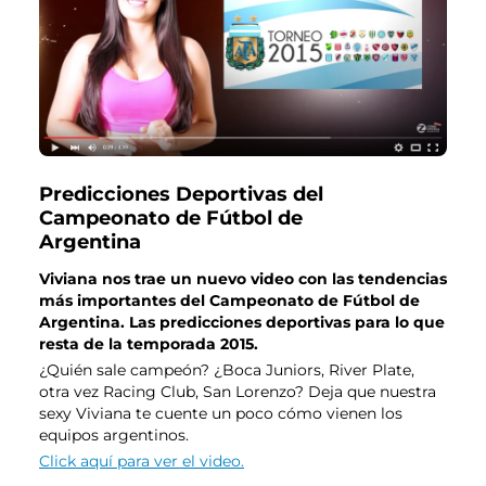
Predicciones Deportivas del
Campeonato de Fútbol de
Argentina
Viviana nos trae un nuevo video con las tendencias
más importantes del Campeonato de Fútbol de
Argentina. Las predicciones deportivas para lo que
resta de la temporada 2015.
¿Quién sale campeón? ¿Boca Juniors, River Plate,
otra vez Racing Club, San Lorenzo? Deja que nuestra
sexy Viviana te cuente un poco cómo vienen los
equipos argentinos.
Click aquí para ver el video.