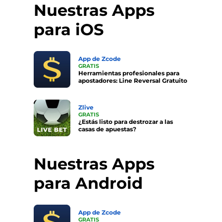
Nuestras Apps
para iOS
App de Zcode
GRATIS
Herramientas profesionales para
apostadores: Line Reversal Gratuito
Zlive
GRATIS
¿Estás listo para destrozar a las
casas de apuestas?
Nuestras Apps
para Android
App de Zcode
GRATIS