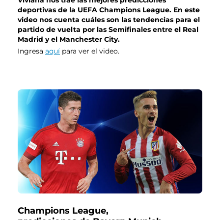
deportivas de la UEFA Champions League. En este
video nos cuenta cuáles son las tendencias para el
partido de vuelta por las Semifinales entre el Real
Madrid y el Manchester City.
Ingresa
aquí
para ver el video.
Champions League,