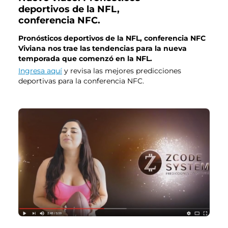
deportivos de la NFL,
conferencia NFC.
Pronósticos deportivos de la NFL, conferencia NFC
Viviana nos trae las tendencias para la nueva
temporada que comenzó en la NFL.
Ingresa aquí
y revisa las mejores predicciones
deportivas para la conferencia NFC.