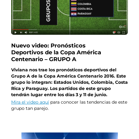
Nuevo video: Pronósticos
Deportivos de la Copa América
Centenario – GRUPO A
Viviana nos trae los pronósticos deportivos del
Grupo A de la Copa América Centenario 2016. Este
grupo lo integran: Estados Unidos, Colombia, Costa
Rica y Paraguay. Los partidos de este grupo
tendrán lugar entre los días 3 y 11 de junio.
Mira el video aquí
para conocer las tendencias de este
grupo tan parejo.