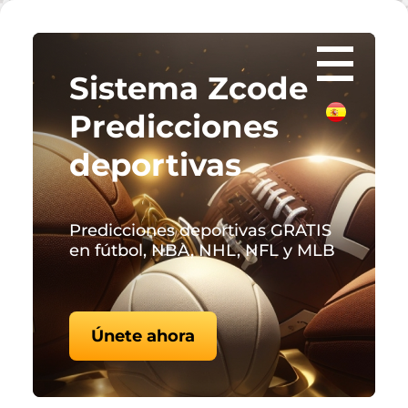
Sistema Zcode
Predicciones
deportivas
Predicciones deportivas GRATIS
en fútbol, NBA, NHL, NFL y MLB
Únete ahora