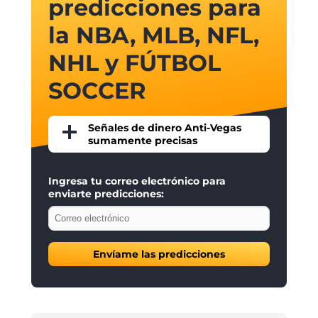
predicciones para
la NBA, MLB, NFL,
NHL y FÚTBOL
SOCCER
Señales de dinero Anti-Vegas
sumamente precisas
Ingresa tu correo electrónico para
enviarte predicciones:
Envíame las predicciones