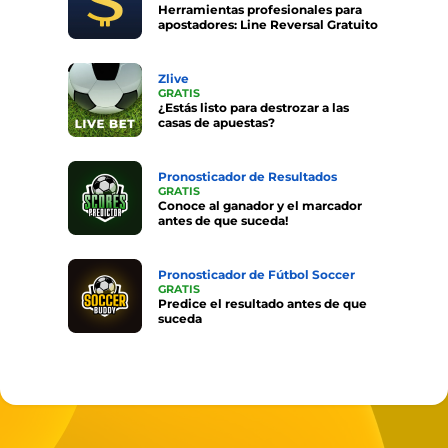
Herramientas profesionales para
apostadores: Line Reversal Gratuito
Zlive
GRATIS
¿Estás listo para destrozar a las
casas de apuestas?
Pronosticador de Resultados
GRATIS
Conoce al ganador y el marcador
antes de que suceda!
Pronosticador de Fútbol Soccer
GRATIS
Predice el resultado antes de que
suceda