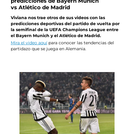
predicciones de Bayern Munich
vs Atlético de Madrid
Viviana nos trae otros de sus videos con las
predicciones deportivas del partido de vuelta por
la semifinal de la UEFA Champions League entre
el Bayern Munich y el Atlético de Madrid.
Mira el video aquí
para conocer las tendencias del
partidazo que se juega en Alemania.