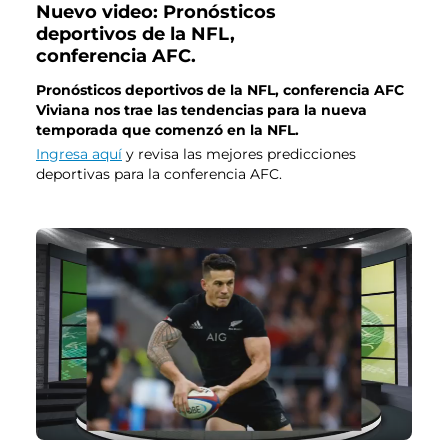
Nuevo video: Pronósticos
deportivos de la NFL,
conferencia AFC.
Pronósticos deportivos de la NFL, conferencia AFC
Viviana nos trae las tendencias para la nueva
temporada que comenzó en la NFL.
Ingresa aquí
y revisa las mejores predicciones
deportivas para la conferencia AFC.