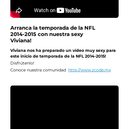
Arranca la temporada de la NFL
2014-2015 con nuestra sexy
Viviana!
Viviana nos ha preparado un vídeo muy sexy para
este inicio de temporada de la NFL 2014-2015!
Disfrútenlo!
Conoce nuestra comunidad
http://www.zcode.mx