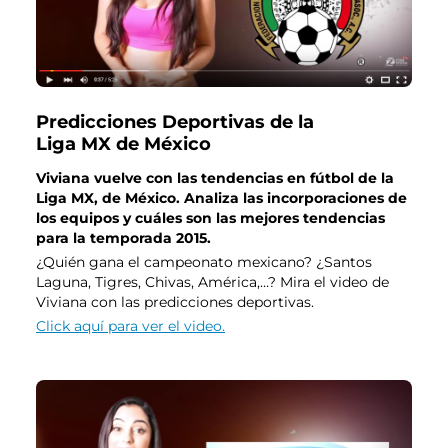
Predicciones Deportivas de la
Liga MX de México
Viviana vuelve con las tendencias en fútbol de la
Liga MX, de México. Analiza las incorporaciones de
los equipos y cuáles son las mejores tendencias
para la temporada 2015.
¿Quién gana el campeonato mexicano? ¿Santos
Laguna, Tigres, Chivas, América,…? Mira el video de
Viviana con las predicciones deportivas.
Click aquí para ver el video.