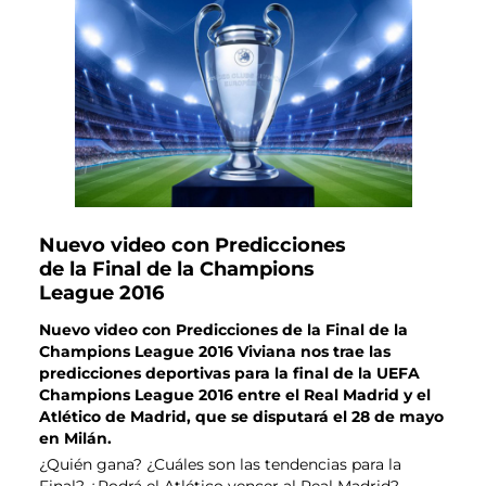
Nuevo video con Predicciones
de la Final de la Champions
League 2016
Nuevo video con Predicciones de la Final de la
Champions League 2016 Viviana nos trae las
predicciones deportivas para la final de la UEFA
Champions League 2016 entre el Real Madrid y el
Atlético de Madrid, que se disputará el 28 de mayo
en Milán.
¿Quién gana? ¿Cuáles son las tendencias para la