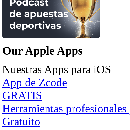
Our Apple Apps
Nuestras Apps para iOS
App de Zcode
GRATIS
Herramientas profesionales 
Gratuito