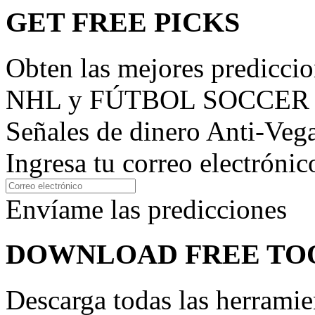
GET FREE PICKS
Obten las mejores predicc
NHL y FÚTBOL SOCCER
Señales de dinero Anti-Veg
Ingresa tu correo electrónic
Envíame las predicciones
DOWNLOAD FREE TO
Descarga todas las herrami