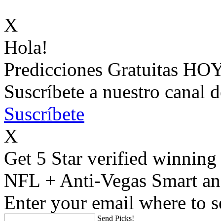
X
Hola!
Predicciones Gratuitas HO
Suscríbete a nuestro can
Suscríbete
X
Get 5 Star verified winni
NFL + Anti-Vegas Smart an
Enter your email where to s
Send Picks!