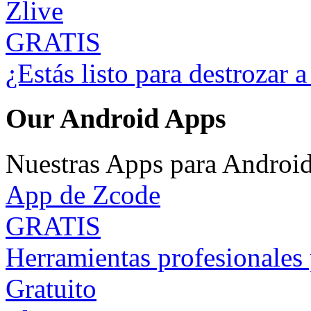
Zlive
GRATIS
¿Estás listo para destrozar a
Our Android Apps
Nuestras Apps para Androi
App de Zcode
GRATIS
Herramientas profesionales 
Gratuito