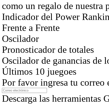
como un regalo de nuestra p
Indicador del Power Ranki
Frente a Frente
Oscilador
Pronosticador de totales
Oscilador de ganancias de l
Últimos 10 juegoes
Por favor ingresa tu correo 
Descarga las herramienta