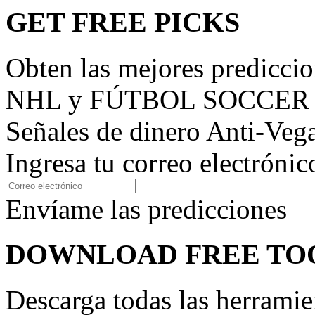
GET FREE PICKS
Obten las mejores predicc
NHL y FÚTBOL SOCCER
Señales de dinero Anti-Veg
Ingresa tu correo electrónic
Envíame las predicciones
DOWNLOAD FREE TO
Descarga todas las herrami