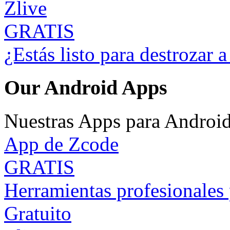
Zlive
GRATIS
¿Estás listo para destrozar a
Our Android Apps
Nuestras Apps para Androi
App de Zcode
GRATIS
Herramientas profesionales 
Gratuito