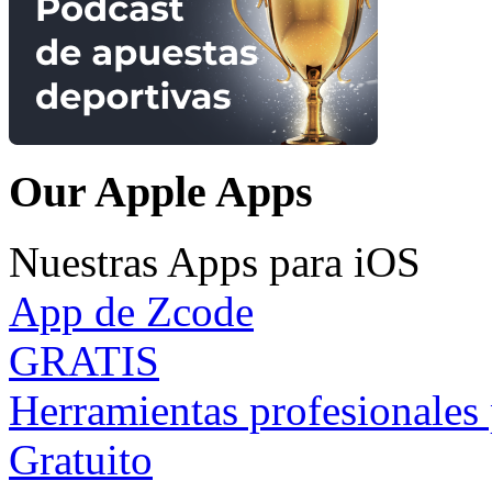
Our Apple Apps
Nuestras Apps para iOS
App de Zcode
GRATIS
Herramientas profesionales 
Gratuito