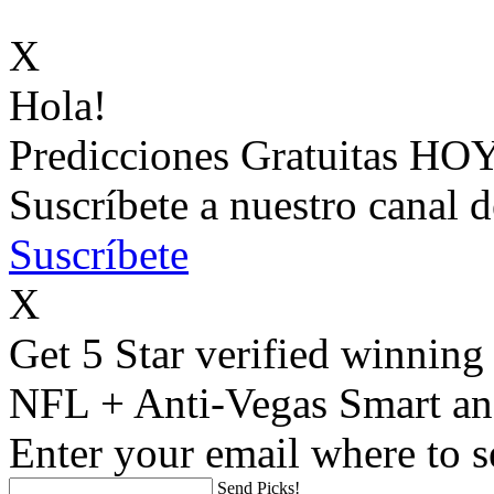
X
Hola!
Predicciones Gratuitas HO
Suscríbete a nuestro can
Suscríbete
X
Get 5 Star verified winni
NFL + Anti-Vegas Smart an
Enter your email where to s
Send Picks!