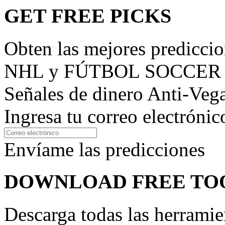
GET FREE PICKS
Obten las mejores predicc
NHL y FÚTBOL SOCCER
Señales de dinero Anti-Veg
Ingresa tu correo electrónic
Envíame las predicciones
DOWNLOAD FREE TO
Descarga todas las herrami