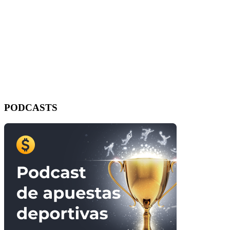
PODCASTS