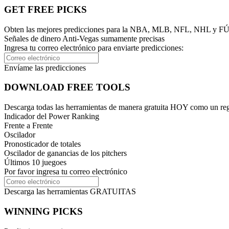
GET FREE PICKS
Obten las mejores predicciones para la NBA, MLB, NFL, NHL 
Señales de dinero Anti-Vegas sumamente precisas
Ingresa tu correo electrónico para enviarte predicciones:
Envíame las predicciones
DOWNLOAD FREE TOOLS
Descarga todas las herramientas de manera gratuita HOY como un reg
Indicador del Power Ranking
Frente a Frente
Oscilador
Pronosticador de totales
Oscilador de ganancias de los pitchers
Últimos 10 juegoes
Por favor ingresa tu correo electrónico
Descarga las herramientas GRATUITAS
WINNING PICKS