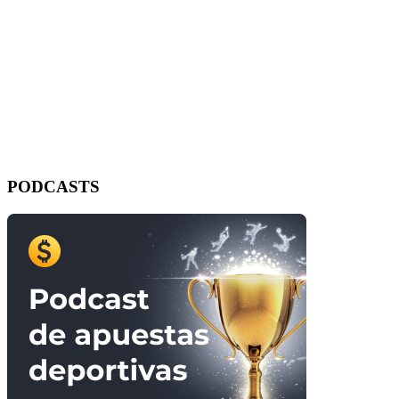
PODCASTS