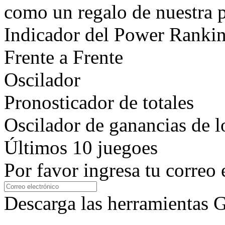
como un regalo de nuestra p
Indicador del Power Ranki
Frente a Frente
Oscilador
Pronosticador de totales
Oscilador de ganancias de l
Últimos 10 juegoes
Por favor ingresa tu correo 
Descarga las herramienta