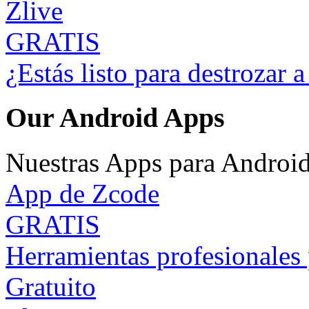
Zlive
GRATIS
¿Estás listo para destrozar a
Our Android Apps
Nuestras Apps para Androi
App de Zcode
GRATIS
Herramientas profesionales 
Gratuito