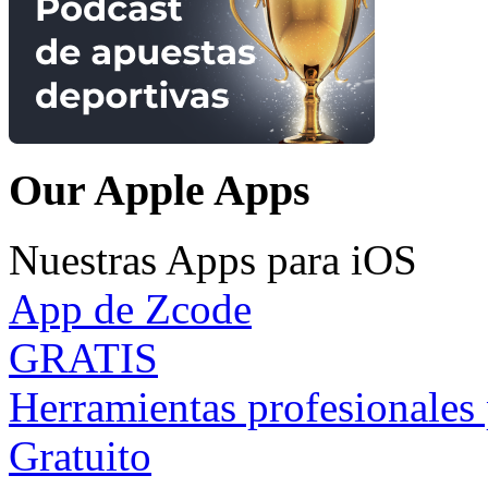
Our Apple Apps
Nuestras Apps para iOS
App de Zcode
GRATIS
Herramientas profesionales 
Gratuito