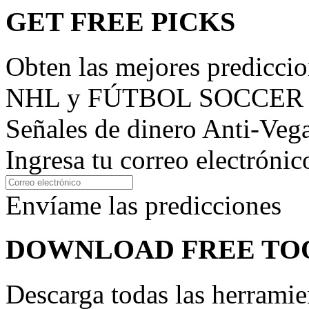
GET FREE PICKS
Obten las mejores predicc
NHL y FÚTBOL SOCCER
Señales de dinero Anti-Veg
Ingresa tu correo electrónic
Envíame las predicciones
DOWNLOAD FREE TO
Descarga todas las herrami