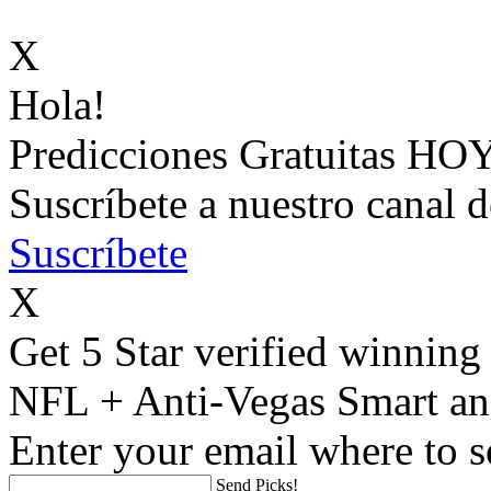
X
Hola!
Predicciones Gratuitas HO
Suscríbete a nuestro can
Suscríbete
X
Get 5 Star verified winni
NFL + Anti-Vegas Smart an
Enter your email where to s
Send Picks!