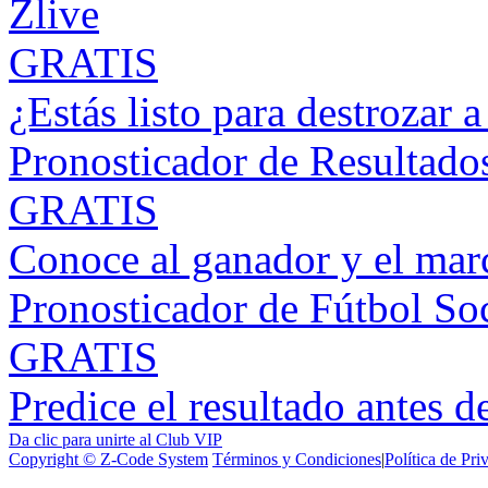
Zlive
GRATIS
¿Estás listo para destrozar a
Pronosticador de Resultado
GRATIS
Conoce al ganador y el mar
Pronosticador de Fútbol So
GRATIS
Predice el resultado antes 
Da clic para unirte al Club VIP
Copyright © Z-Code System
Términos y Condiciones
|
Política de Pri