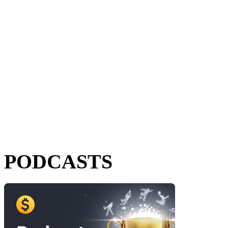
PODCASTS